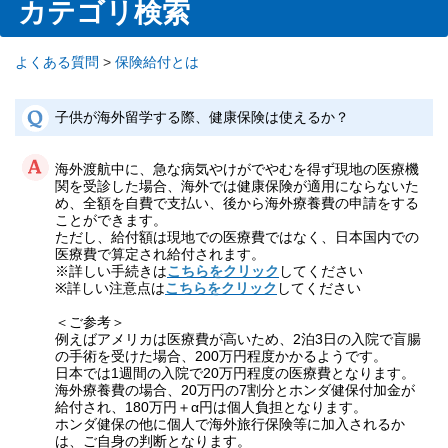
カテゴリ検索
よくある質問
>
保険給付とは
子供が海外留学する際、健康保険は使えるか？
海外渡航中に、急な病気やけがでやむを得ず現地の医療機
関を受診した場合、海外では健康保険が適用にならないた
め、全額を自費で支払い、後から海外療養費の申請をする
ことができます。
ただし、給付額は現地での医療費ではなく、日本国内での
医療費で算定され給付されます。
※詳しい手続きは
こちらをクリック
してください
※詳しい注意点は
こちらをクリック
してください
＜ご参考＞
例えばアメリカは医療費が高いため、2泊3日の入院で盲腸
の手術を受けた場合、200万円程度かかるようです。
日本では1週間の入院で20万円程度の医療費となります。
海外療養費の場合、20万円の7割分とホンダ健保付加金が
給付され、180万円＋α円は個人負担となります。
ホンダ健保の他に個人で海外旅行保険等に加入されるか
は、ご自身の判断となります。