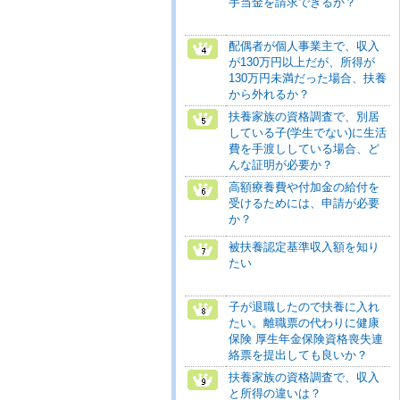
手当金を請求できるか？
配偶者が個人事業主で、収入
が130万円以上だが、所得が
130万円未満だった場合、扶養
から外れるか？
扶養家族の資格調査で、別居
している子(学生でない)に生活
費を手渡ししている場合、ど
んな証明が必要か？
高額療養費や付加金の給付を
受けるためには、申請が必要
か？
被扶養認定基準収入額を知り
たい
子が退職したので扶養に入れ
たい。離職票の代わりに健康
保険 厚生年金保険資格喪失連
絡票を提出しても良いか？
扶養家族の資格調査で、収入
と所得の違いは？