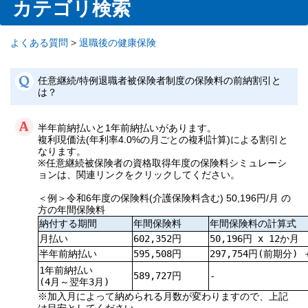
カテゴリ検索
よくある質問
>
退職後の健康保険
任意継続/特例退職者被保険者制度の保険料の前納割引と
は？
半年前納払いと1年前納払いがあります。
複利現価法(年利率4.0%の月ごとの複利計算)による割引と
なります。
※任意継続被保険者の資格取得年度の保険料シミュレーシ
ョンは、関連リンクをクリックしてください。
＜例＞令和6年度の保険料(介護保険料含む) 50,196円/月 の
方の年間保険料
納付する期間
年間保険料
年間保険料の計算式
月払い
602,352円
50,196円 x 12か月
半年前納払い
595,508円
297,754円(前期分) 
1年前納払い
589,727円
-
(4月～翌年3月)
※加入月によって納められる月数が変わりますので、上記