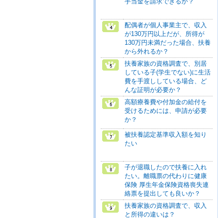
手当金を請求できるか？
配偶者が個人事業主で、収入
が130万円以上だが、所得が
130万円未満だった場合、扶養
から外れるか？
扶養家族の資格調査で、別居
している子(学生でない)に生活
費を手渡ししている場合、ど
んな証明が必要か？
高額療養費や付加金の給付を
受けるためには、申請が必要
か？
被扶養認定基準収入額を知り
たい
子が退職したので扶養に入れ
たい。離職票の代わりに健康
保険 厚生年金保険資格喪失連
絡票を提出しても良いか？
扶養家族の資格調査で、収入
と所得の違いは？