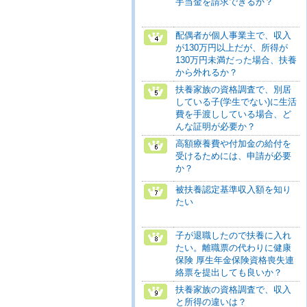
手当金を請求できるか？
配偶者が個人事業主で、収入
が130万円以上だが、所得が
130万円未満だった場合、扶養
から外れるか？
扶養家族の資格調査で、別居
している子(学生でない)に生活
費を手渡ししている場合、ど
んな証明が必要か？
高額療養費や付加金の給付を
受けるためには、申請が必要
か？
被扶養認定基準収入額を知り
たい
子が退職したので扶養に入れ
たい。離職票の代わりに健康
保険 厚生年金保険資格喪失連
絡票を提出しても良いか？
扶養家族の資格調査で、収入
と所得の違いは？